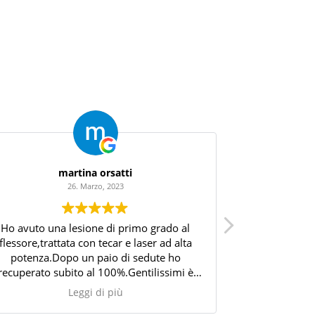
martina orsatti
26. Marzo, 2023
Ho avuto una lesione di primo grado al
Vincenzo è un 
flessore,trattata con tecar e laser ad alta
valutazione de
potenza.Dopo un paio di sedute ho
ad un sovracca
recuperato subito al 100%.Gentilissimi è
dopo pas
sempre a disposizione
riabilitazione,
Leggi di più
cura del fast