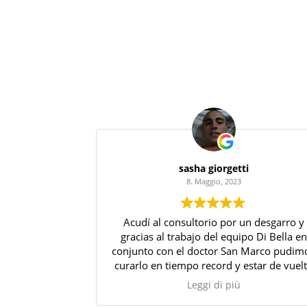
sasha giorgetti
8. Maggio, 2023
Acudí al consultorio por un desgarro y
gracias al trabajo del equipo Di Bella en
conjunto con el doctor San Marco pudim
curarlo en tiempo record y estar de vuel
para competir. Ademas de estar present
Leggi di più
no solo en el consultorio sino en el rest