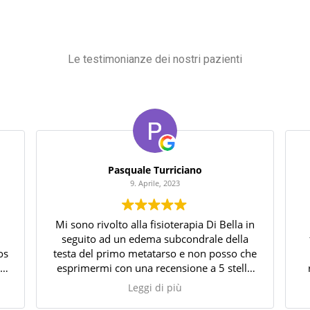
Le testimonianze dei nostri pazienti
Pasquale Turriciano
9. Aprile, 2023
Mi sono rivolto alla fisioterapia Di Bella in
seguito ad un edema subcondrale della
os
testa del primo metatarso e non posso che
ta
esprimermi con una recensione a 5 stelle
es
su 5. La professionalità e la preparazione
Leggi di più
o
del fisioterapista si sono dimostrati ad