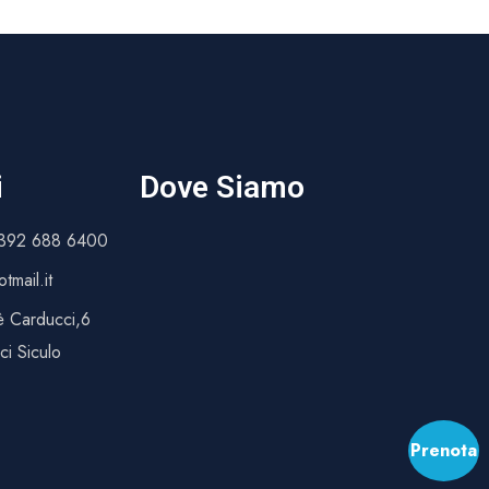
m
i
Dove Siamo
 392 688 6400
tmail.it
è Carducci,6
i Siculo
Prenota