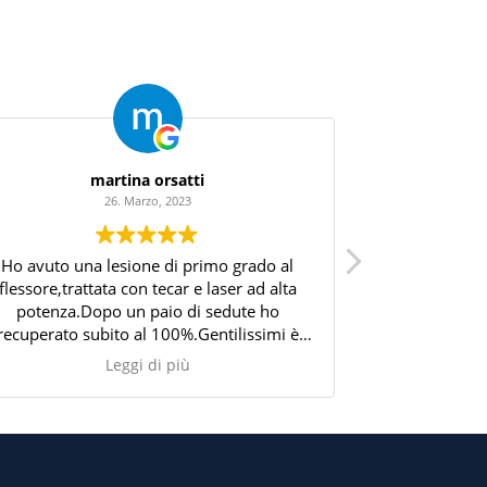
martina orsatti
26. Marzo, 2023
Ho avuto una lesione di primo grado al
Vincenzo è un 
flessore,trattata con tecar e laser ad alta
valutazione de
potenza.Dopo un paio di sedute ho
ad un sovracca
recuperato subito al 100%.Gentilissimi è
dopo pas
sempre a disposizione
riabilitazione,
Leggi di più
cura del fast
m