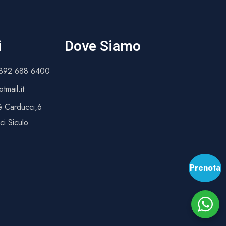
i
Dove Siamo
 392 688 6400
tmail.it
è Carducci,6
i Siculo
Prenota