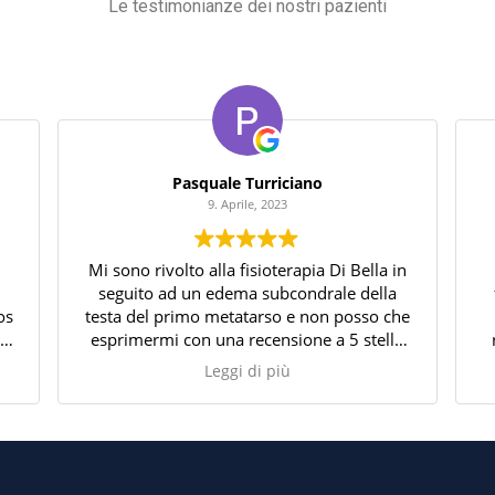
Le testimonianze dei nostri pazienti
Pasquale Turriciano
9. Aprile, 2023
Mi sono rivolto alla fisioterapia Di Bella in
seguito ad un edema subcondrale della
os
testa del primo metatarso e non posso che
ta
esprimermi con una recensione a 5 stelle
es
su 5. La professionalità e la preparazione
Leggi di più
o
del fisioterapista si sono dimostrati ad
ottimi livelli, mi ha colpito anche l'umanità
di tutto lo staff, sempre disponibile ad
ascoltarmi e ad adattare i trattamenti alle
mie esigenze personali. Le sessioni di