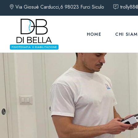
Via Giosuè Carducci,6 98023 Furci Siculo
trolly88@
HOME
CHI SIA