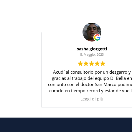
sasha giorgetti
8. Maggio, 2023
Acudí al consultorio por un desgarro y
gracias al trabajo del equipo Di Bella en
conjunto con el doctor San Marco pudim
curarlo en tiempo record y estar de vuel
para competir. Ademas de estar present
Leggi di più
no solo en el consultorio sino en el rest
del tiempo