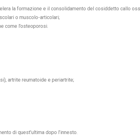
elera la formazione e il consolidamento del cosiddetto callo oss
scolari o muscolo-articolari;
he come l’osteoporosi.
si), artrite reumatoide e periartrite;
amento di quest’ultima dopo l’innesto.