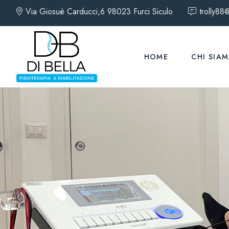
Via Giosuè Carducci,6 98023 Furci Siculo
trolly88@
HOME
CHI SIA