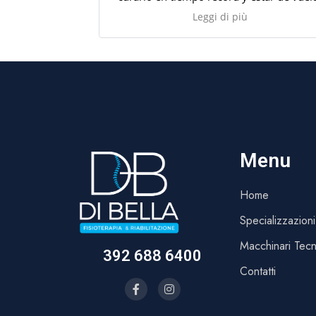
para competir. Ademas de estar present
Leggi di più
no solo en el consultorio sino en el rest
del tiempo
Menu
Home
Specializzazioni
Macchinari Tecn
392 688 6400
Contatti