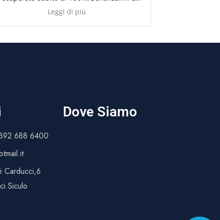
sempre a disposizione
riabilitazione,
Leggi di più
cura del fast
m
i
Dove Siamo
 392 688 6400
tmail.it
è Carducci,6
i Siculo