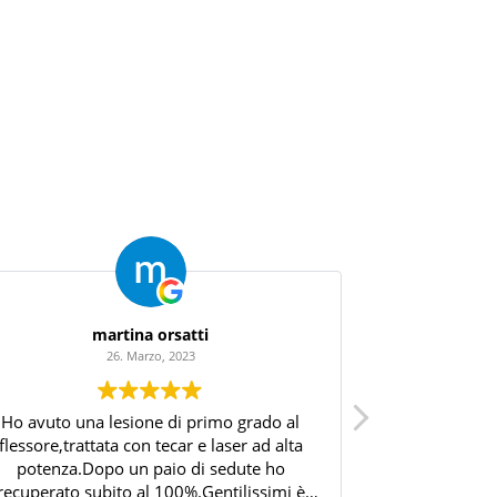
martina orsatti
26. Marzo, 2023
Ho avuto una lesione di primo grado al
Vincenzo è un 
flessore,trattata con tecar e laser ad alta
valutazione de
potenza.Dopo un paio di sedute ho
ad un sovracca
recuperato subito al 100%.Gentilissimi è
dopo pas